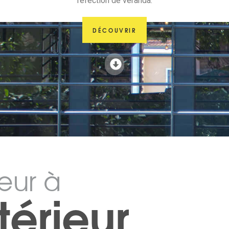
réfection de véranda.
DÉCOUVRIR
ieur à
térieur