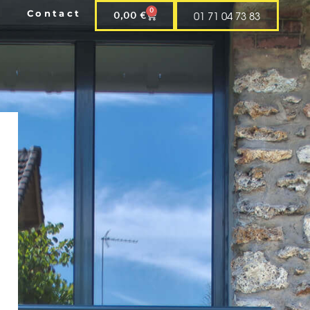
0
Contact
01 71 04 73 83
0,00
€