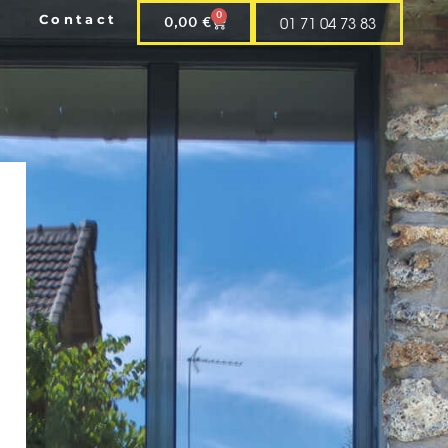
0
Contact
01 71 04 73 83
0,00
€