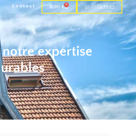
0
Contact
01 71 04 73 83
0,00
€
 notre expertise
durables