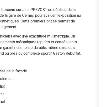
s besoins sur site. PREVOST se déplace dans
é de la gare de Cernay, pour évaluer l’exposition au
s esthétiques. Cette première phase permet de
 logement.
hniciens avec une exactitude millimétrique. Un
onnements mécaniques rapides et conséquents.
our garantir une tenue durable, même dans des
d ou près du complexe sportif Gaston Rebuffat.
Etienne Gué
il y a 4 mois
dité de la façade
Petite réparation sur un
oulement
mécanisme de fermeture,
dio)
compliqué car plus de pièce
d'origine...
ent
l'entreprise Prévost a très bien
Lire la suite
riel
géré cette réparation